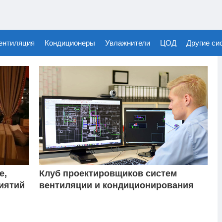
ентиляция
Кондиционеры
Увлажнители
ЦОД
Другие си
е,
Клуб проектировщиков систем
иятий
вентиляции и кондиционирования