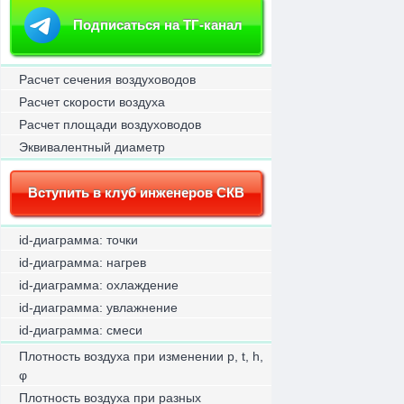
Подписаться на ТГ-канал
Расчет сечения воздуховодов
Расчет скорости воздуха
Расчет площади воздуховодов
Эквивалентный диаметр
Вступить в клуб инженеров СКВ
id-диаграмма: точки
id-диаграмма: нагрев
id-диаграмма: охлаждение
id-диаграмма: увлажнение
id-диаграмма: смеси
Плотность воздуха при изменении p, t, h,
φ
Плотность воздуха при разных