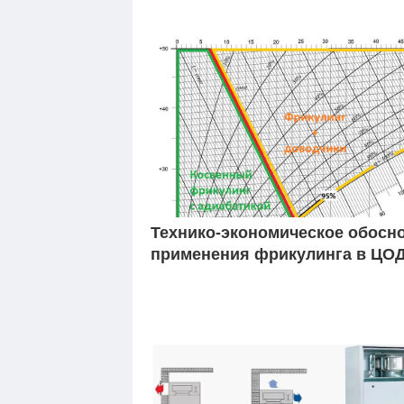
Технико-экономическое обосн
применения фрикулинга в ЦО