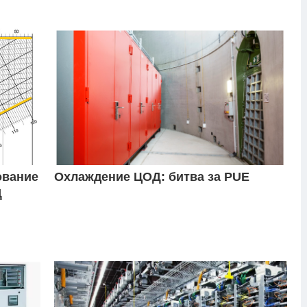
ование
Охлаждение ЦОД: битва за PUE
Д