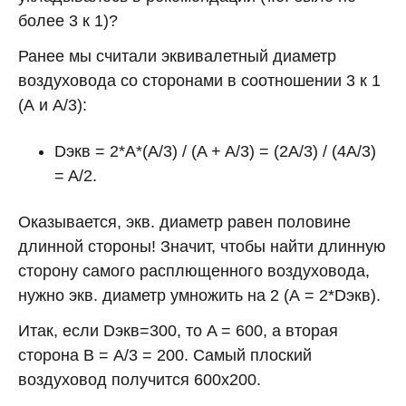
более 3 к 1)?
Ранее мы считали эквивалетный диаметр
воздуховода со сторонами в соотношении 3 к 1
(А и А/3):
Dэкв = 2*A*(A/3) / (A + A/3) = (2A/3) / (4A/3)
= A/2.
Оказывается, экв. диаметр равен половине
длинной стороны! Значит, чтобы найти длинную
сторону самого расплющенного воздуховода,
нужно экв. диаметр умножить на 2 (А = 2*Dэкв).
Итак, если Dэкв=300, то A = 600, а вторая
сторона B = А/3 = 200. Самый плоский
воздуховод получится 600х200.