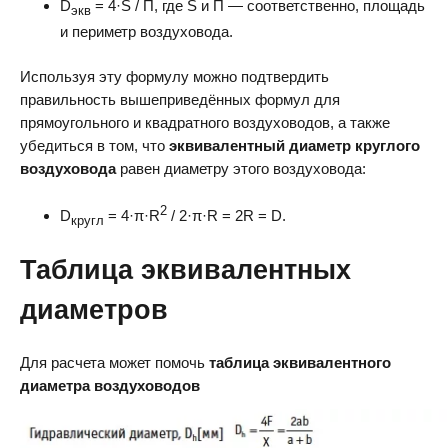
D
= 4·S / П, где S и П — соответственно, площадь
экв
и периметр воздуховода.
Используя эту формулу можно подтвердить
правильность вышеприведённых формул для
прямоугольного и квадратного воздуховодов, а также
убедиться в том, что
эквивалентный диаметр круглого
воздуховода
равен диаметру этого воздуховода:
2
D
= 4·π·R
/ 2·π·R = 2R = D.
кругл
Таблица эквивалентных
диаметров
Для расчета может помочь
таблица эквивалентного
диаметра воздуховодов