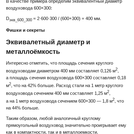
В качестве примера определим эквивалентный диаметр
воздуховода 600×300:
D
= 2·600·300 / (600+300) = 400 мм.
экв_600_300
Фишки и секреты
Эквивалетный диаметр и
металлоёмкость
Интересно отметить, что площадь сечения круглого
2
воздуховодам диаметром 400 мм составляет 0,126 м
,
а площадь сечения воздуховода 600×300 составляет 0,18
2
м
, что на 42% больше. Расход стали на 1 метр круглого
2
воздуховода сечением 400 мм составляет 1,25 м
,
2
а на 1 метр воздуховода сечением 600×300 — 1,8 м
, что
на 44% больше.
Таким образом, любой аналогичный круглому
прямоугольный воздуховод значительно проигрывает ему
как в компактности, так и в металлоемкости.