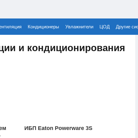
ентиляция
Кондиционеры
Увлажнители
ЦОД
Другие си
ции и кондиционирования
ем
ИБП Eaton Powerware 3S
-