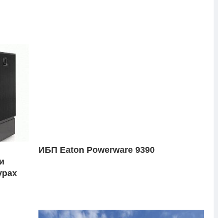
ИБП Eaton Powerware 9390
и
урах