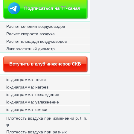
Подписаться на ТГ-канал
Расчет сечения воздуховодов
Расчет скорости воздуха
Расчет площади воздуховодов
Эквивалентный диаметр
Вступить в клуб инженеров СКВ
id-диаграмма: точки
id-диаграмма: нагрев
id-диаграмма: охлаждение
id-диаграмма: увлажнение
id-диаграмма: смеси
Плотность воздуха при изменении p, t, h,
φ
Плотность воздуха при разных