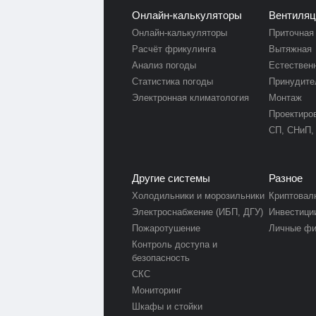
Онлайн-калькуляторы
Вентиляц
Онлайн-калькуляторы
Приточная
Расчёт фрикулинга
Вытяжная
Анализ погоды
Естествен
Статистика погоды
Принудите
Электронная климатология
Монтаж
Проектиро
СП, СНиП,
Другие системы
Разное
Холодильники и морозильники
Криптовал
Электроснабжение (ИБП, ДГУ)
Инвестици
Пожаротушение
Личные ф
Контроль доступа и
безопасность
СКС
Мониторинг
Шкафы и стойки