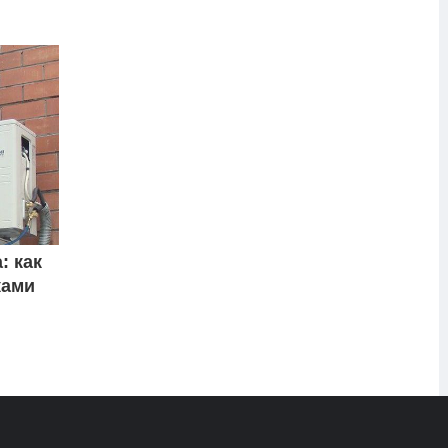
: как
ками