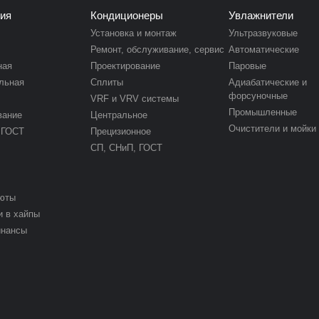
ия
Кондиционеры
Увлажнители
Установка и монтаж
Ультразвуковые
Ремонт, обслуживание, сервис
Автоматические
ная
Проектирование
Паровые
льная
Сплиты
Адиабатические и
форсуночные
VRF и VRV системы
Промышленные
вание
Центральное
Очистители и мойки
 ГОСТ
Прецизионное
СП, СНиП, ГОСТ
юты
и в хайпы
инансы