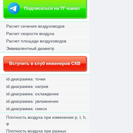
Подписаться на ТГ-канал
Расчет сечения воздуховодов
Расчет скорости воздуха
Расчет площади воздуховодов
Эквивалентный диаметр
Вступить в клуб инженеров СКВ
id-диаграмма: точки
id-диаграмма: нагрев
id-диаграмма: охлаждение
id-диаграмма: увлажнение
id-диаграмма: смеси
Плотность воздуха при изменении p, t, h,
φ
Плотность воздуха при разных