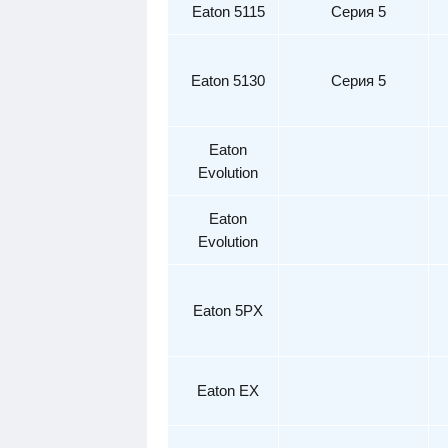
Eaton 5
115
С
ерия 5
Eaton 513
0
Сер
ия 5
Eaton
Evolu
tion
Eaton
Evo
lution
Eato
n 5PX
Eaton
EX