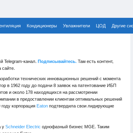
ентиляция
Кондиционеры
Увлажнители
ЦОД
Другие си
й Telegram-канал.
Подписывайтесь.
Там есть контент,
а сайте.
зработки технических инновационных решений с момента
тор в 1962 году до подачи 8 заявок на патентование ИБП
нтов и около 178 находящихся на рассмотрении
омпании в предоставлении клиентам оптимальных решений
0 году корпорация
Eaton
подтвердила свои лидирующие
а у
Schneider Electric
однофазный бизнес MGE. Таким