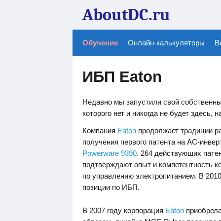
AboutDC.ru
Обучение
Онлайн-калькуляторы
В
ИБП Eaton
Недавно мы запустили свой собственны
которого нет и никогда не будет здесь, н
Компания
Eaton
продолжает традиции ра
получения первого патента на AC-инвер
Powerware 9390
. 264 действующих пате
подтверждают опыт и компетентность к
по управлению электропитанием. В 201
позиции по ИБП.
В 2007 году корпорация
Eaton
приобрел