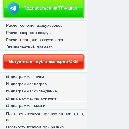
Подписаться на ТГ-канал
Расчет сечения воздуховодов
Расчет скорости воздуха
Расчет площади воздуховодов
Эквивалентный диаметр
Вступить в клуб инженеров СКВ
id-диаграмма: точки
id-диаграмма: нагрев
id-диаграмма: охлаждение
id-диаграмма: увлажнение
id-диаграмма: смеси
Плотность воздуха при изменении p, t, h,
φ
Плотность воздуха при разных