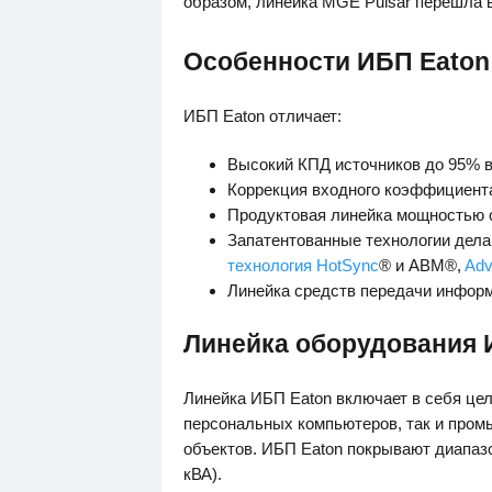
образом, линейка MGE Pulsar перешла в
Особенности ИБП Eaton
ИБП Eaton отличает:
Высокий КПД источников до 95% 
Коррекция входного коэффициента
Продуктовая линейка мощностью о
Запатентованные технологии дела
технология HotSync
® и ABM®,
Adv
Линейка средств передачи инфор
Линейка оборудования 
Линейка ИБП Eaton включает в себя це
персональных компьютеров, так и про
объектов. ИБП Eaton покрывают диапазон
кВА).