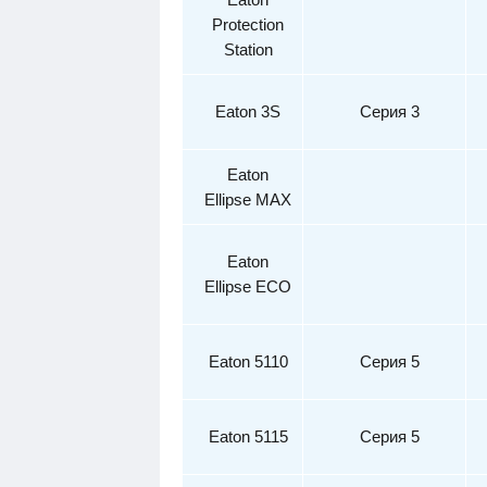
Prote
ction
Station
Ea
ton 3S
Сер
ия 3
Eaton
Ellipse
MAX
Eaton
Elli
pse ECO
Eato
n 5110
С
ерия 5
Eato
n 5115
Се
рия 5