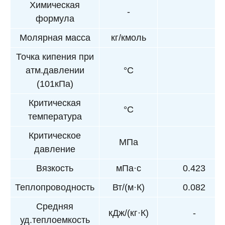
Химическая
-
формула
Молярная масса
кг/кмоль
Точка кипения при
атм.давлении
°С
(101кПа)
Критическая
°С
температура
Критическое
МПа
давление
Вязкость
мПа·с
0.423
Теплопроводность
Вт/(м·К)
0.082
Средняя
кДж/(кг·К)
-
уд.теплоемкость