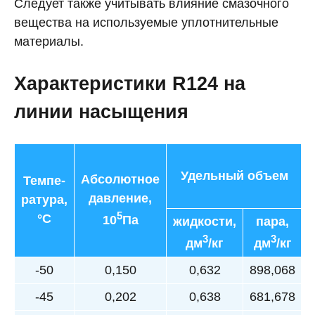
Следует также учитывать влияние смазочного
вещества на используемые уплотнительные
материалы.
Характеристики R124 на
линии насыщения
Удельный объем
Абсолютное
Темпе-
давление,
ратура,
5
°C
10
Па
жидкости,
пара,
3
3
дм
/кг
дм
/кг
-50
0,150
0,632
898,068
-45
0,202
0,638
681,678