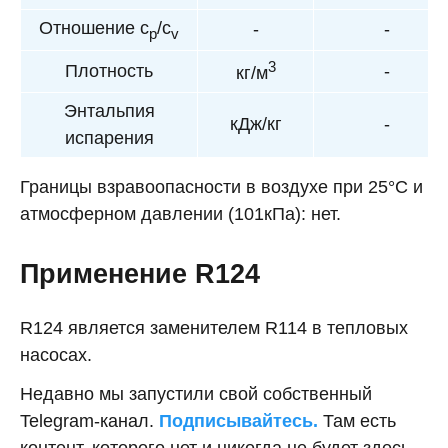
Отношение c
/c
-
-
p
v
3
Плотность
-
кг/м
Энтальпия
кДж/кг
-
испарения
Границы взравоопасности в воздухе при 25°С и
атмосферном давлении (101кПа): нет.
Применение R124
R124 является заменителем R114 в тепловых
насосах.
Недавно мы запустили свой собственный
Telegram-канал.
Подписывайтесь.
Там есть