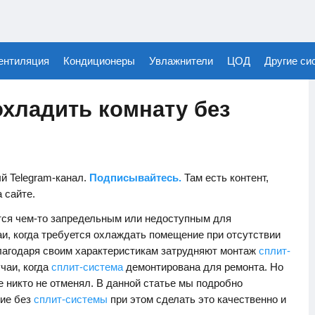
ентиляция
Кондиционеры
Увлажнители
ЦОД
Другие си
охладить комнату без
й Telegram-канал.
Подписывайтесь.
Там есть контент,
а сайте.
тся чем-то запредельным или недоступным для
аи, когда требуется охлаждать помещение при отсутствии
лагодаря своим характеристикам затрудняют монтаж
сплит-
чаи, когда
сплит-система
демонтирована для ремонта. Но
 никто не отменял. В данной статье мы подробно
ние без
сплит-системы
при этом сделать это качественно и