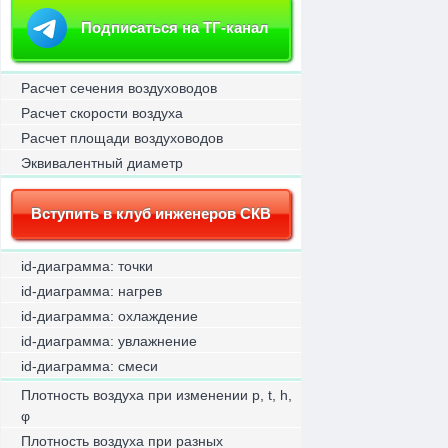
Подписаться на ТГ-канал
Расчет сечения воздуховодов
Расчет скорости воздуха
Расчет площади воздуховодов
Эквивалентный диаметр
Вступить в клуб инженеров СКВ
id-диаграмма: точки
id-диаграмма: нагрев
id-диаграмма: охлаждение
id-диаграмма: увлажнение
id-диаграмма: смеси
Плотность воздуха при изменении p, t, h,
φ
Плотность воздуха при разных