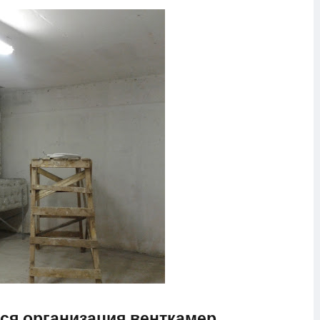
тся организация венткамер