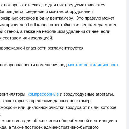
х пожарных отсеках, то для них предусматриваются
Запрещается сведение и монтаж оборудования
пожарных отсеков в одну венткамеру. Это правило может
м причислен I и II класс огнестойкости: венткамера может
й стеной, а также на небольшом удалении от нее, если
 составом или изоляцией.
рывопожарной опасности регламентируется
вопожароопасности помещения под
монтаж вентиляционного
 вентиляторы,
компрессорные
и воздуходувные агрегаты,
 в эжекторы за пределами данных венктамер.
мокрой» или циклонной очистки воздуха от пыли, которое
.
яжного типа для обеспечения общеобменной вентиляции в
нда, а также построек административно-бытового