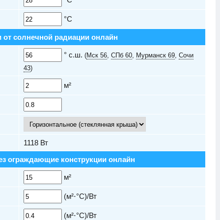
°C
 от солнечной радиации онлайн
° с.ш.
(
Мск 56
,
СПб 60
,
Мурманск 69
,
Сочи
43
)
м²
1118
Вт
ез ограждающие конструкции онлайн
м²
(м²⋅°C)/Вт
(м²⋅°C)/Вт