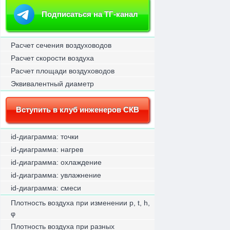
Подписаться на ТГ-канал
Расчет сечения воздуховодов
Расчет скорости воздуха
Расчет площади воздуховодов
Эквивалентный диаметр
Вступить в клуб инженеров СКВ
id-диаграмма: точки
id-диаграмма: нагрев
id-диаграмма: охлаждение
id-диаграмма: увлажнение
id-диаграмма: смеси
Плотность воздуха при изменении p, t, h,
φ
Плотность воздуха при разных