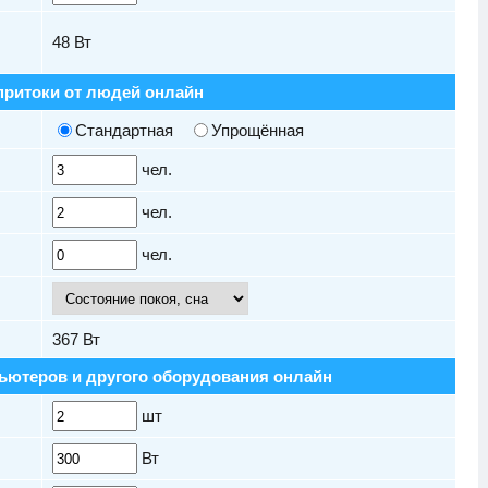
48
Вт
притоки от людей онлайн
Стандартная
Упрощённая
чел.
чел.
чел.
367
Вт
ьютеров и другого оборудования онлайн
шт
Вт