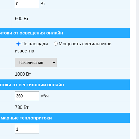
Вт
600
Вт
итоки от освещения онлайн
По площади
Мощность светильников
известна
1000
Вт
токи от вентиляции онлайн
м³/ч
730
Вт
марные теплопритоки