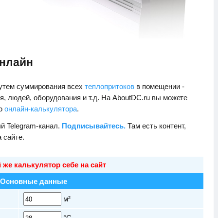
онлайн
путем суммирования всех
теплопритоков
в помещении -
я, людей, оборудования и т.д. На AboutDC.ru вы можете
ью
онлайн-калькулятора
.
й Telegram-канал.
Подписывайтесь.
Там есть контент,
а сайте.
 же калькулятор себе на сайт
Основные данные
м²
°C