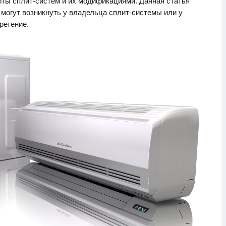
оты сплит-систем и их модификациями. Данная статья
 могут возникнуть у владельца сплит-системы или у
ретение.