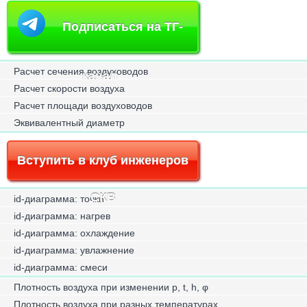
Подписаться на ТГ-
Расчет сечения воздуховодов
канал
Расчет скорости воздуха
Расчет площади воздуховодов
Эквивалентный диаметр
Вступить в клуб инженеров
СКВ
id-диаграмма: точки
id-диаграмма: нагрев
id-диаграмма: охлаждение
id-диаграмма: увлажнение
id-диаграмма: смеси
Плотность воздуха при изменении p, t, h, φ
Плотность воздуха при разных температурах